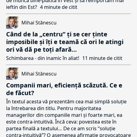
de muncă bine-plătită în Vest și să reimportăm mai
ieftin din Est?
4 minute de citit
Mihai Stănescu
Când de la „centru” ți se cer ținte
imposibile și îți e teamă că ori le atingi
ori vă dă pe toți afară…
Schimbarea - din inamic în aliat!
11 minute de citit
Mihai Stănescu
Companii mari, eficiență scăzută. Ce e
de făcut?
În textul acesta vă prezentăm cea mai simplă soluție
la întrebarea din titlu. Pentru majoritatea
managerilor din companiile mari și foarte mari, ea
este contra-intuitivă. Încă ceva: povestea este în
partea finală a textului… De ce am scris ”soluție
contra-intuitivă”? O asemenea afirmație provocatoare