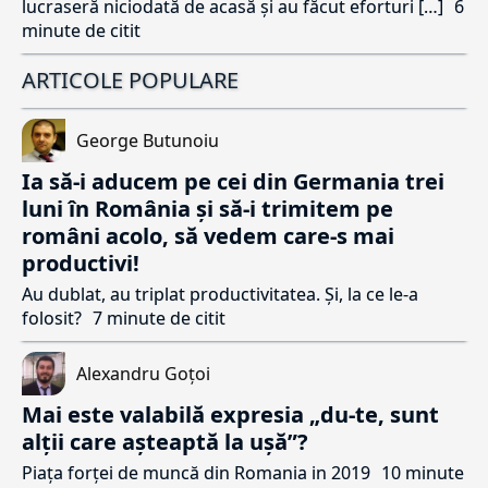
lucraseră niciodată de acasă și au făcut eforturi […]
6
minute de citit
ARTICOLE POPULARE
George Butunoiu
Ia să-i aducem pe cei din Germania trei
luni în România și să-i trimitem pe
români acolo, să vedem care-s mai
productivi!
Au dublat, au triplat productivitatea. Și, la ce le-a
folosit?
7 minute de citit
Alexandru Goțoi
Mai este valabilă expresia „du-te, sunt
alții care așteaptă la ușă”?
Piața forței de muncă din Romania in 2019
10 minute