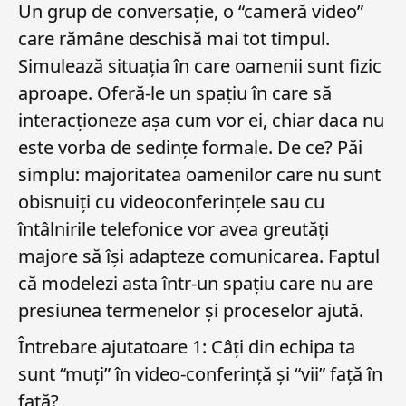
Un grup de conversație, o “cameră video”
care rămâne deschisă mai tot timpul.
Simulează situația în care oamenii sunt fizic
aproape. Oferă-le un spațiu în care să
interacționeze așa cum vor ei, chiar daca nu
este vorba de sedințe formale. De ce? Păi
simplu: majoritatea oamenilor care nu sunt
obisnuiți cu videoconferințele sau cu
întâlnirile telefonice vor avea greutăți
majore să își adapteze comunicarea. Faptul
că modelezi asta într-un spațiu care nu are
presiunea termenelor și proceselor ajută.
Întrebare ajutatoare 1: Câți din echipa ta
sunt “muți” în video-conferință și “vii” față în
față?