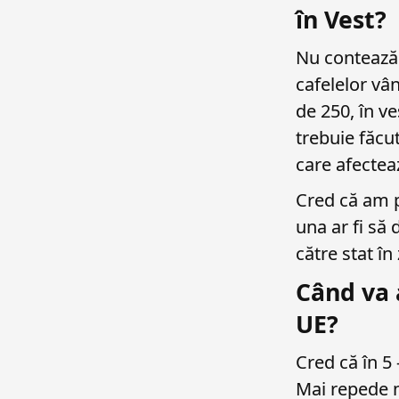
în Vest?
Nu contează 
cafelelor vâ
de 250, în ve
trebuie făcut
care afectea
Cred că am p
una ar fi să 
către stat în
Când va 
UE?
Cred că în 5 
Mai repede n