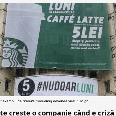
st exemplu de
guerilla marketing
devenea viral.
5 to go
e crește o companie când e criză 