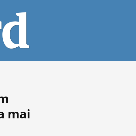
om
xa mai