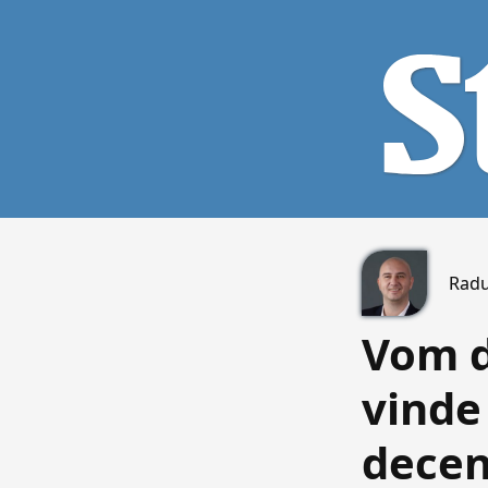
Radu
Vom d
vinde
decen