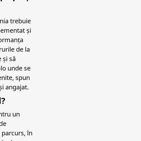
nia trebuie
lementat și
rformanța
urile de la
 și să
lo unde se
enite, spun
și angajat.
l?
entru un
 de
 parcurs, în