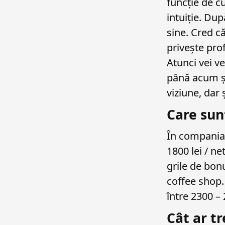
funcție de cu
intuiție. Dup
sine. Cred c
privește prof
Atunci vei ve
până acum și
viziune, dar 
Care sunt
În compania 
1800 lei / ne
grile de bon
coffee shop.
între 2300 – 
Cât ar tr