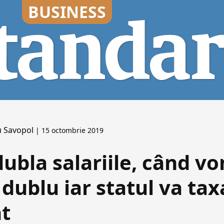
 Savopol
| 15 octombrie 2019
ubla salariile, când v
 dublu iar statul va ta
t