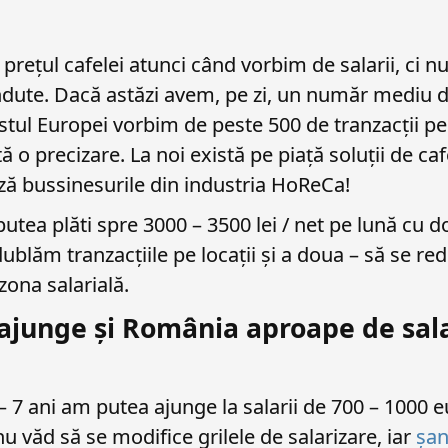
prețul cafelei atunci când vorbim de salarii, ci 
ndute. Dacă astăzi avem, pe zi, un număr mediu d
stul Europei vorbim de peste 500 de tranzacții pe z
ă o precizare. La noi există pe piață soluții de caf
ză bussinesurile din industria HoReCa!
utea plăti spre 3000 – 3500 lei / net pe lună cu do
dublăm tranzacțiile pe locații și a doua – să se re
 zona salarială.
ajunge și România aproape de sala
– 7 ani am putea ajunge la salarii de 700 – 1000 e
u văd să se modifice grilele de salarizare, iar
șan