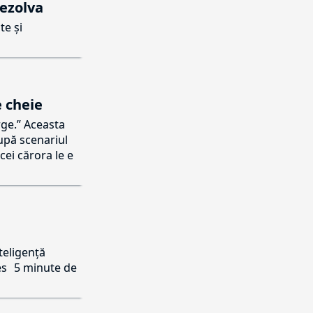
rezolva
te și
e cheie
rge.” Aceasta
după scenariul
cei cărora le e
teligență
es
5 minute de