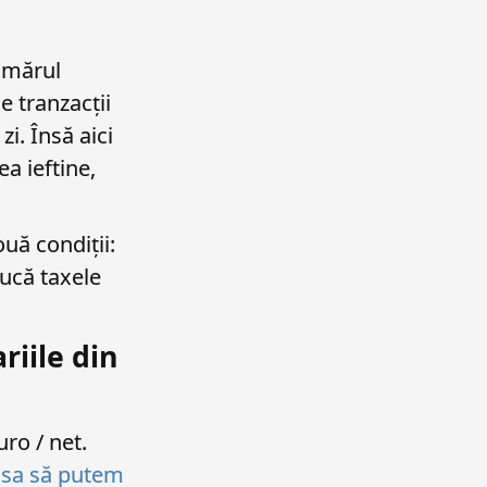
numărul
e tranzacții
i. Însă aici
ea ieftine,
uă condiții:
ducă taxele
riile din
uro / net.
sa să putem