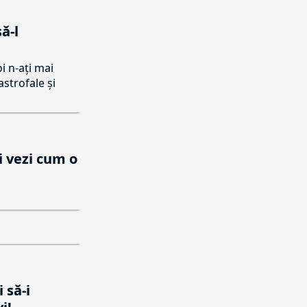
ă-l
oi n-ați mai
astrofale și
i vezi cum o
 să-i