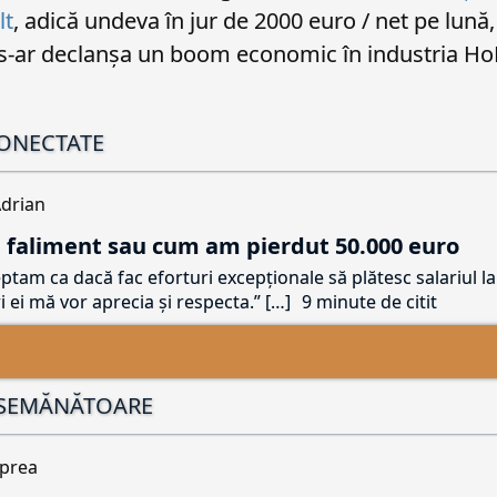
lt
, adică undeva în jur de 2000 euro / net pe lună, 
s-ar declanșa un boom economic în industria Ho
CONECTATE
drian
 faliment sau cum am pierdut 50.000 euro
tam ca dacă fac eforturi excepționale să plătesc salariul la
i ei mă vor aprecia și respecta.
[…]
9 minute de citit
ASEMĂNĂTOARE
Oprea