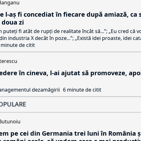
Hanganu
e l-aș fi concediat în fiecare după amiază, ca s
 doua zi
puteți fi atât de rupți de realitate încât să...”; „Eu cred că v
din industria X decât în poze...”; „Există idei proaste, idei cat
 minute de citit
terescu
redere în cineva, l-ai ajutat să promoveze, apo
anagementul dezamăgirii
6 minute de citit
POPULARE
Butunoiu
em pe cei din Germania trei luni în România și