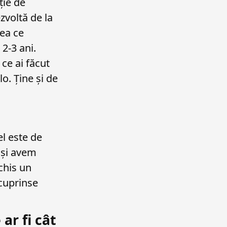
ție de
zvoltă de la
eea ce
 2-3 ani.
 ce ai făcut
o. Ține și de
el este de
t și avem
chis un
 cuprinse
 ar fi cât