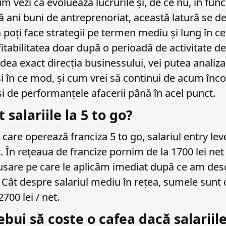
m vezi că evoluează lucrurile și, de ce nu, în func
ă ani buni de antreprenoriat, această latură se de
ă poți face strategii pe termen mediu și lung în c
itabilitatea doar după o perioadă de activitate de
dea exact direcția businessului, vei putea analiza
 în ce mod, și cum vrei să continui de acum încol
și de performanțele afacerii până în acel punct.
 salariile la 5 to go?
care operează franciza 5 to go, salariul entry lev
t. În rețeaua de francize pornim de la 1700 lei ne
usare pe care le aplicăm imediat după ce am des
 Cât despre salariul mediu în rețea, sumele sunt
2700 lei / net.
ebui să coste o cafea dacă salariile