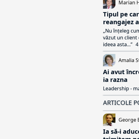
Marian 
Tipul pe car
reangajez a
„Nu înțeleg cum 
văzut un client 
ideea asta...”
4
Amalia S
Ai avut înc
ia razna
Leadership - m
ARTICOLE 
George 
Ia să-i aduc