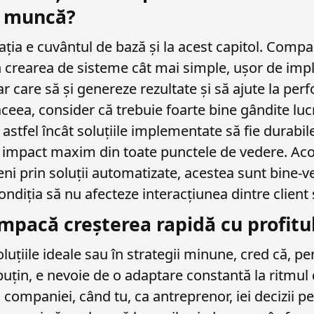
e muncă?
ația e cuvântul de bază și la acest capitol. Compa
n crearea de sisteme cât mai simple, ușor de imp
dar care să și genereze rezultate și să ajute la pe
ceea, consider că trebuie foarte bine gândite lucr
astfel încât soluțiile implementate să fie durabile
 impact maxim din toate punctele de vedere. Aco
eni prin soluții automatizate, acestea sunt bine-v
ondiția să nu afecteze interacțiunea dintre client 
mpacă creșterea rapidă cu profitu
luțiile ideale sau în strategii minune, cred că, p
 puțin, e nevoie de o adaptare constantă la ritmul
 companiei, când tu, ca antreprenor, iei decizii pe