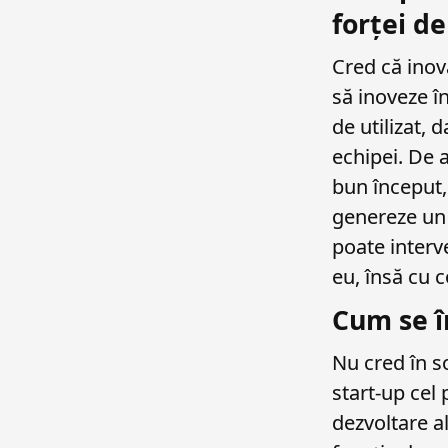
forței d
Cred că inov
să inoveze î
de utilizat, 
echipei. De a
bun început, 
genereze un
poate interv
eu, însă cu c
Cum se î
Nu cred în so
start-up cel
dezvoltare al