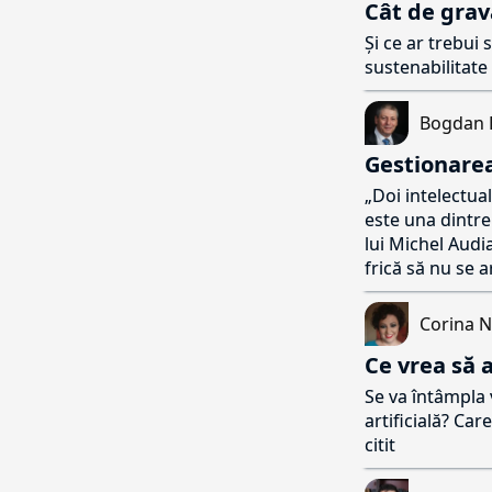
Cât de grav
Și ce ar trebui 
sustenabilitate
Bogdan 
Gestionarea
„Doi intelectua
este una dintre
lui Michel Audi
frică să nu se 
Corina 
Ce vrea să 
Se va întâmpla 
artificială? Car
citit