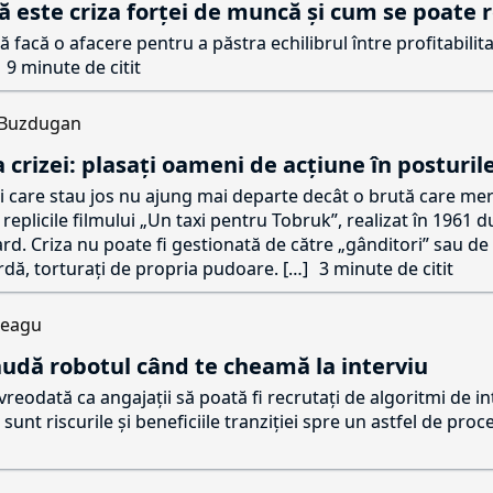
ă este criza forței de muncă și cum se poate 
să facă o afacere pentru a păstra echilibrul între profitabilita
9 minute de citit
Buzdugan
 crizei: plasați oameni de acțiune în posturil
li care stau jos nu ajung mai departe decât o brută care me
 replicile filmului „Un taxi pentru Tobruk”, realizat în 1961 
ard. Criza nu poate fi gestionată de către „gânditori” sau de 
ardă, torturați de propria pudoare. […]
3 minute de citit
Neagu
audă robotul când te cheamă la interviu
vreodată ca angajații să poată fi recrutați de algoritmi de in
e sunt riscurile și beneficiile tranziției spre un astfel de proc