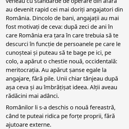
veneau cu standarde de operare din afară
au devenit rapid cei mai doriți angajatori din
România. Dincolo de bani, angajații au mai
fost motivați de ceva: după zeci de ani în
care România era țara în care trebuia să te
descurci în funcție de persoanele pe care le
cunoșteai și puteau să te bage pe ici, pe
colo, a apărut o chestie nouă, occidentală:
meritocrația. Au apărut șanse egale la
angajare, fără pile. Unii chiar tânjeau după
așa ceva și au îmbrățișat ideea. Alții aveau
rădăcini mai adânci.
Românilor li s-a deschis o nouă fereastră,
când te puteai ridica pe forțe proprii, fără
ajutoare externe.