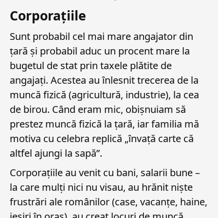
Corporațiile
Sunt probabil cel mai mare angajator din
țară și probabil aduc un procent mare la
bugetul de stat prin taxele plătite de
angajați. Acestea au înlesnit trecerea de la
muncă fizică (agricultură, industrie), la cea
de birou. Când eram mic, obișnuiam să
prestez muncă fizică la țară, iar familia mă
motiva cu celebra replică „învață carte că
altfel ajungi la sapă”.
Corporațiile au venit cu bani, salarii bune –
la care mulți nici nu visau, au hrănit niște
frustrări ale românilor (case, vacanțe, haine,
ieșiri în oraș), au creat locuri de muncă.