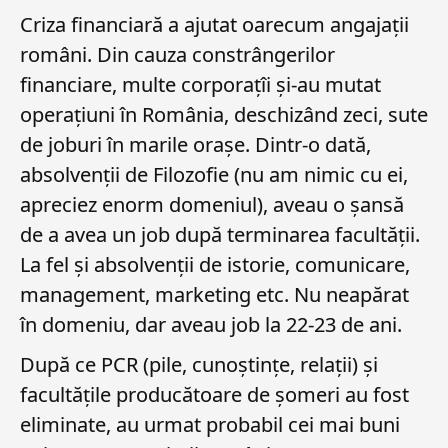
Criza financiară a ajutat oarecum angajații
români. Din cauza constrângerilor
financiare, multe corporațîi și-au mutat
operațiuni în România, deschizând zeci, sute
de joburi în marile orașe. Dintr-o dată,
absolvenții de Filozofie (nu am nimic cu ei,
apreciez enorm domeniul), aveau o șansă
de a avea un job după terminarea facultății.
La fel și absolvenții de istorie, comunicare,
management, marketing etc. Nu neapărat
în domeniu, dar aveau job la 22-23 de ani.
După ce PCR (pile, cunoștințe, relații) și
facultățile producătoare de șomeri au fost
eliminate, au urmat probabil cei mai buni