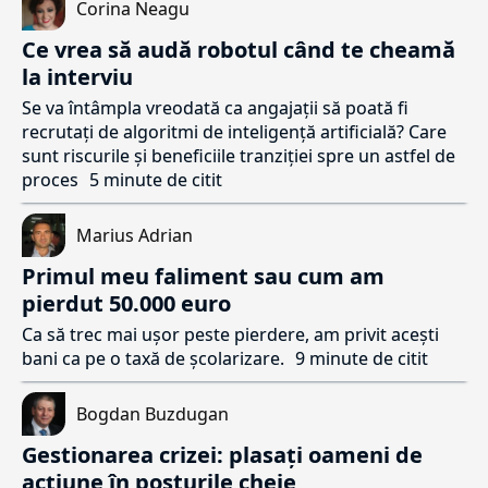
Corina Neagu
Ce vrea să audă robotul când te cheamă
la interviu
Se va întâmpla vreodată ca angajații să poată fi
recrutați de algoritmi de inteligență artificială? Care
sunt riscurile și beneficiile tranziției spre un astfel de
proces
5 minute de citit
Marius Adrian
Primul meu faliment sau cum am
pierdut 50.000 euro
Ca să trec mai ușor peste pierdere, am privit acești
bani ca pe o taxă de școlarizare.
9 minute de citit
Bogdan Buzdugan
Gestionarea crizei: plasați oameni de
acțiune în posturile cheie