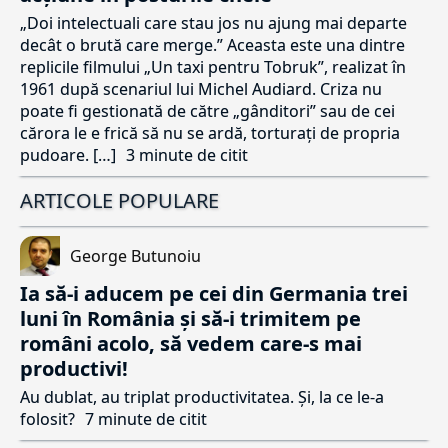
„Doi intelectuali care stau jos nu ajung mai departe
decât o brută care merge.” Aceasta este una dintre
replicile filmului „Un taxi pentru Tobruk”, realizat în
1961 după scenariul lui Michel Audiard. Criza nu
poate fi gestionată de către „gânditori” sau de cei
cărora le e frică să nu se ardă, torturați de propria
pudoare. […]
3 minute de citit
ARTICOLE POPULARE
George Butunoiu
Ia să-i aducem pe cei din Germania trei
luni în România și să-i trimitem pe
români acolo, să vedem care-s mai
productivi!
Au dublat, au triplat productivitatea. Și, la ce le-a
folosit?
7 minute de citit