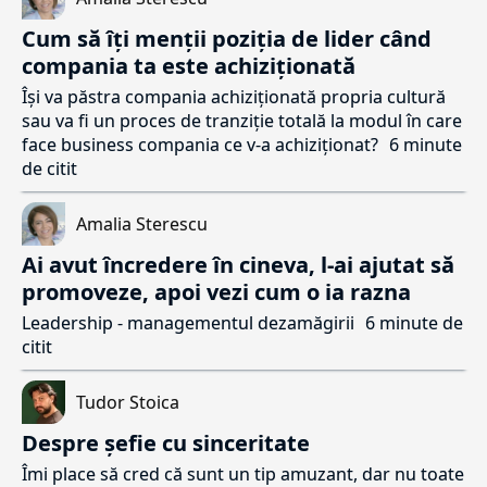
Cum să îți menții poziția de lider când
compania ta este achiziționată
Își va păstra compania achiziționată propria cultură
sau va fi un proces de tranziție totală la modul în care
face business compania ce v-a achiziționat?
6 minute
de citit
Amalia Sterescu
Ai avut încredere în cineva, l-ai ajutat să
promoveze, apoi vezi cum o ia razna
Leadership - managementul dezamăgirii
6 minute de
citit
Tudor Stoica
Despre șefie cu sinceritate
Îmi place să cred că sunt un tip amuzant, dar nu toate