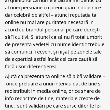
ai ghinionul ca numele tău să fie identic cu
al unei persoane cu preocupări îndoielnice
dar celebră de altfel – atunci reputația ta
online nu mai are puritatea necesară în
acord cu brandul personal pe care dorești
să îl cultivi. Și atunci ca să nu fi total umbrit
de prezența vedetei cu nume identic trebuie
să comunici frecvent și nișat pe zonele tale
de expertiză astfel încât cei care caută să
facă ușor diferențierea.
Ajută ca prezența ta online să aibă validare –
orice preluare a unui interviu dat de tine și
redistribuit in media online, orice share de
info redactate de tine, materiale create de
tine, sunt validări pe care surse diferite le-