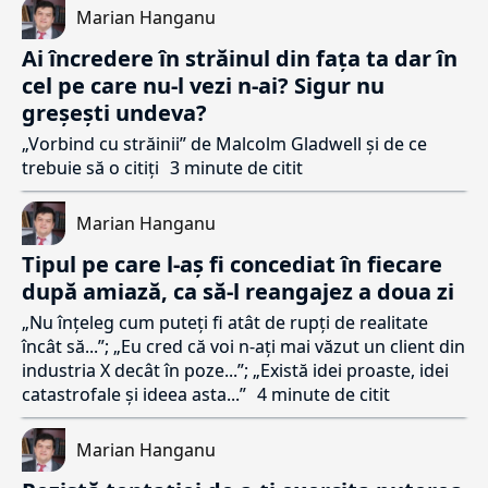
Marian Hanganu
Ai încredere în străinul din fața ta dar în
cel pe care nu-l vezi n-ai? Sigur nu
greșești undeva?
„Vorbind cu străinii” de Malcolm Gladwell și de ce
trebuie să o citiți
3 minute de citit
Marian Hanganu
Tipul pe care l-aș fi concediat în fiecare
după amiază, ca să-l reangajez a doua zi
„Nu înțeleg cum puteți fi atât de rupți de realitate
încât să...”; „Eu cred că voi n-ați mai văzut un client din
industria X decât în poze...”; „Există idei proaste, idei
catastrofale și ideea asta...”
4 minute de citit
Marian Hanganu