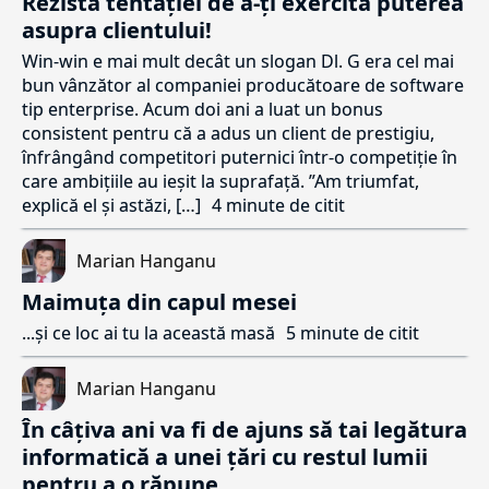
Rezistă tentației de a-ți exercita puterea
asupra clientului!
Win-win e mai mult decât un slogan Dl. G era cel mai
bun vânzător al companiei producătoare de software
tip enterprise. Acum doi ani a luat un bonus
consistent pentru că a adus un client de prestigiu,
înfrângând competitori puternici într-o competiție în
care ambițiile au ieșit la suprafață. ”Am triumfat,
explică el și astăzi, […]
4 minute de citit
Marian Hanganu
Maimuța din capul mesei
...și ce loc ai tu la această masă
5 minute de citit
Marian Hanganu
În câțiva ani va fi de ajuns să tai legătura
informatică a unei țări cu restul lumii
pentru a o răpune