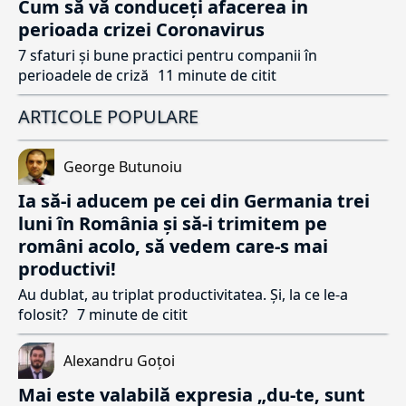
Cum să vă conduceți afacerea in
perioada crizei Coronavirus
7 sfaturi și bune practici pentru companii în
perioadele de criză
11 minute de citit
ARTICOLE POPULARE
George Butunoiu
Ia să-i aducem pe cei din Germania trei
luni în România și să-i trimitem pe
români acolo, să vedem care-s mai
productivi!
Au dublat, au triplat productivitatea. Și, la ce le-a
folosit?
7 minute de citit
Alexandru Goțoi
Mai este valabilă expresia „du-te, sunt