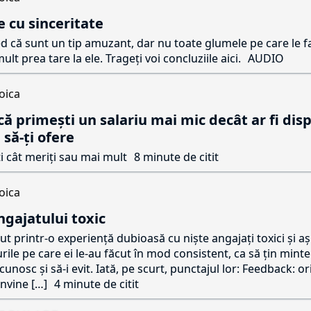
e cu sinceritate
ed că sunt un tip amuzant, dar nu toate glumele pe care le f
lt prea tare la ele. Trageți voi concluziile aici.
AUDIO
oica
că primești un salariu mai mic decât ar fi dis
 să-ți ofere
i cât meriți sau mai mult
8 minute de citit
oica
gajatului toxic
t printr-o experiență dubioasă cu niște angajați toxici și aș 
rile pe care ei le-au făcut în mod consistent, ca să țin minte 
cunosc și să-i evit. Iată, pe scurt, punctajul lor: Feedback: or
onvine […]
4 minute de citit