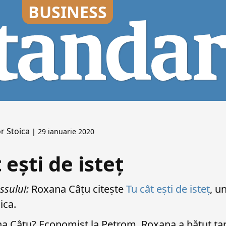
r Stoica
| 29 ianuarie 2020
 ești de isteț
ssului:
Roxana Câțu citește
Tu cât ești de isteț
, u
ica.
a Câțu? Economist la Petrom, Roxana a bătut țara