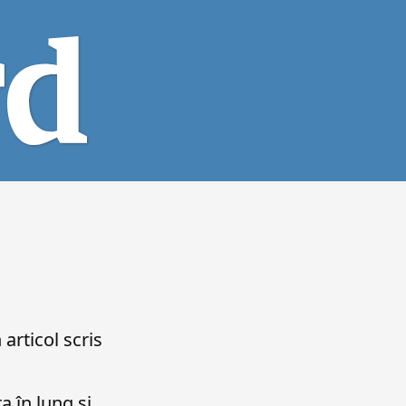
n articol scris
 în lung și