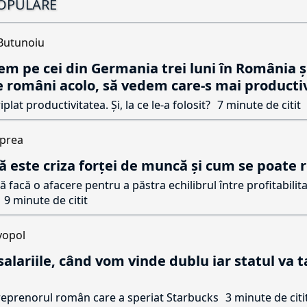
POPULARE
Butunoiu
em pe cei din Germania trei luni în România și
 români acolo, să vedem care-s mai productiv
plat productivitatea. Și, la ce le-a folosit?
7 minute de citit
Oprea
ă este criza forței de muncă și cum se poate 
să facă o afacere pentru a păstra echilibrul între profitabilita
9 minute de citit
vopol
alariile, când vom vinde dublu iar statul va 
treprenorul român care a speriat Starbucks
3 minute de citi