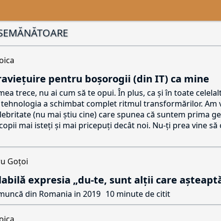
ASEMĂNĂTOARE
oica
raviețuire pentru boșorogii (din IT) ca mine
ea trece, nu ai cum să te opui. În plus, ca și în toate celela
, tehnologia a schimbat complet ritmul transformărilor. Am
elebritate (nu mai știu cine) care spunea că suntem prima g
copii mai isteți și mai pricepuți decât noi. Nu-ți prea vine să 
u Goțoi
abilă expresia „du-te, sunt alții care așteapt
e muncă din Romania in 2019
10 minute de citit
oica