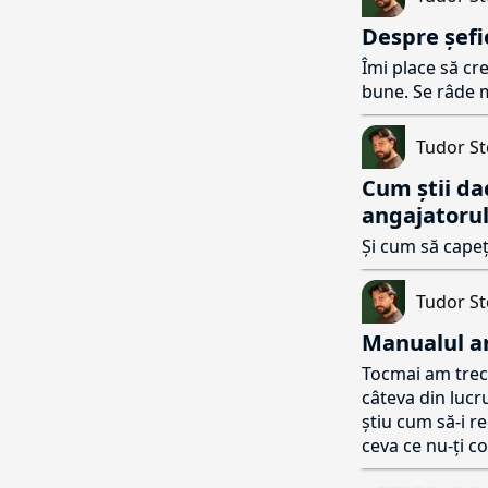
Despre șefi
Îmi place să cr
bune. Se râde mu
Tudor St
Cum știi da
angajatorul
Și cum să capeț
Tudor St
Manualul an
Tocmai am trecu
câteva din lucru
știu cum să-i re
ceva ce nu-ți c