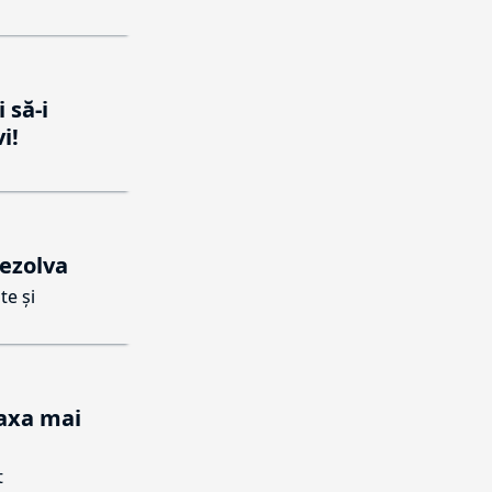
 să-i
i!
rezolva
te și
taxa mai
t