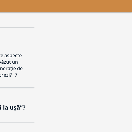
lte aspecte
 văzut un
enerație de
crezi?
7
ă la ușă”?