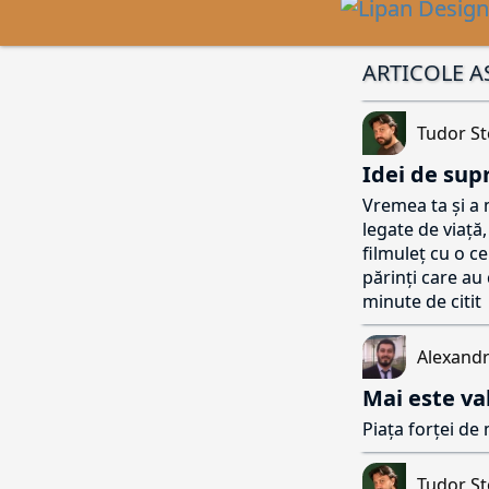
ARTICOLE 
Tudor St
Idei de sup
Vremea ta și a m
legate de viață
filmuleț cu o c
părinți care au 
minute de citit
Alexandr
Mai este val
Piața forței d
Tudor St