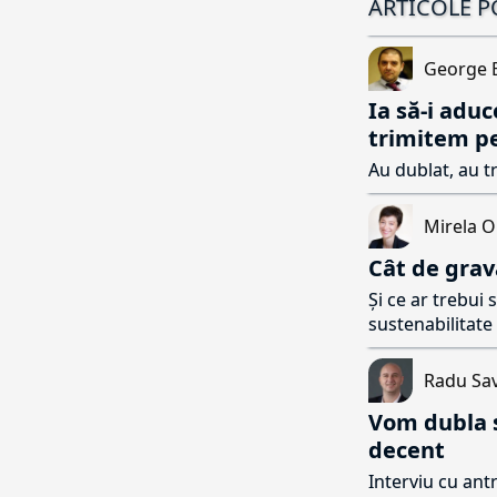
ARTICOLE 
George 
Ia să-i aduc
trimitem pe
Au dublat, au tri
Mirela 
Cât de grav
Și ce ar trebui 
sustenabilitate
Radu Sa
Vom dubla s
decent
Interviu cu an