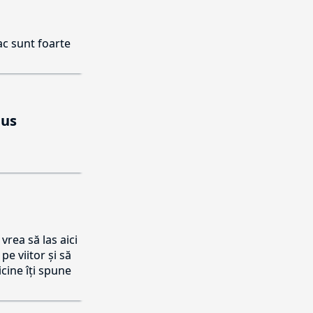
ac sunt foarte
pus
vrea să las aici
pe viitor și să
icine îți spune