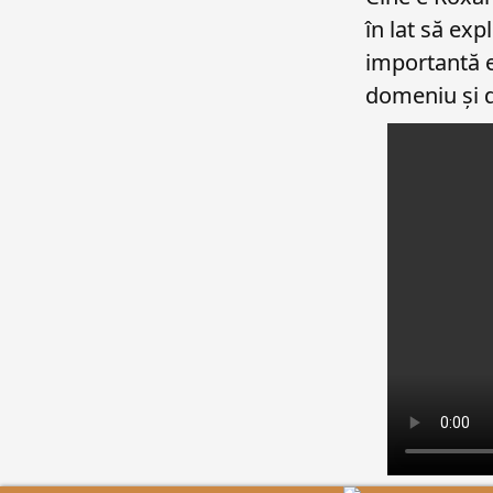
în lat să exp
importantă ea
domeniu și d