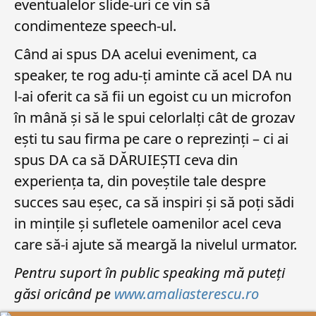
eventualelor slide-uri ce vin să
condimenteze speech-ul.
Când ai spus DA acelui eveniment, ca
speaker, te rog adu-ți aminte că acel DA nu
l-ai oferit ca să fii un egoist cu un microfon
în mână și să le spui celorlalți cât de grozav
ești tu sau firma pe care o reprezinți – ci ai
spus DA ca să DĂRUIEȘTI ceva din
experiența ta, din poveștile tale despre
succes sau eșec, ca să inspiri și să poți sădi
in mințile și sufletele oamenilor acel ceva
care să-i ajute să meargă la nivelul urmator.
Pentru suport în public speaking mă puteți
găsi oricând pe
www.amaliasterescu.ro