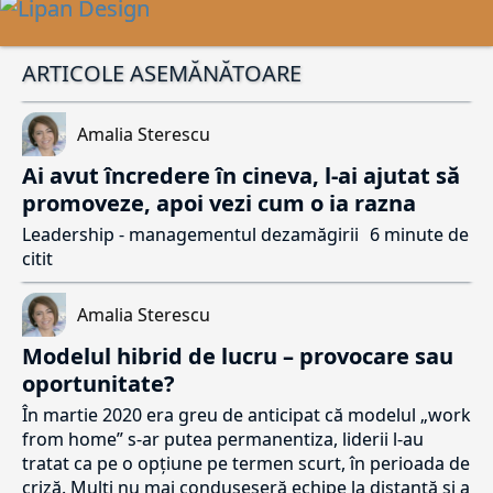
ARTICOLE ASEMĂNĂTOARE
Amalia Sterescu
Ai avut încredere în cineva, l-ai ajutat să
promoveze, apoi vezi cum o ia razna
Leadership - managementul dezamăgirii
6 minute de
citit
Amalia Sterescu
Modelul hibrid de lucru – provocare sau
oportunitate?
În martie 2020 era greu de anticipat că modelul „work
from home” s-ar putea permanentiza, liderii l-au
tratat ca pe o opțiune pe termen scurt, în perioada de
criză. Mulți nu mai conduseseră echipe la distanță și a