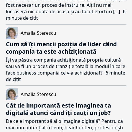
fost necesar un proces de instruire. Alții nu mai
lucraseră niciodată de acasă și au făcut eforturi […]
6
minute de citit
Amalia Sterescu
Cum să îți menții poziția de lider când
compania ta este achiziționată
Își va păstra compania achiziționată propria cultură
sau va fi un proces de tranziție totală la modul în care
face business compania ce v-a achiziționat?
6 minute
de citit
Amalia Sterescu
Cât de importantă este imaginea ta
digitală atunci când îți cauți un job?
De ce e important să ai o imagine digitală? Pentru că
mai nou potențialii clienți, headhunteri, profesioniști